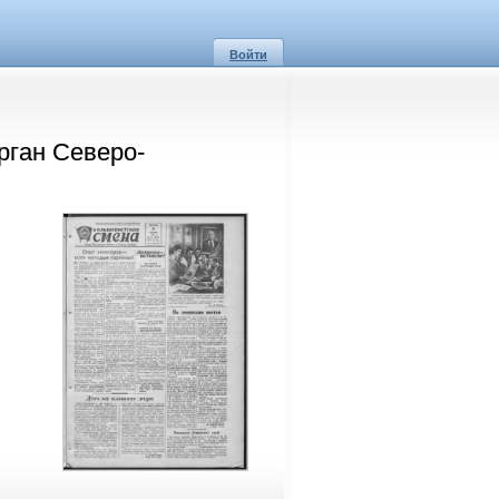
Войти
рган Северо-