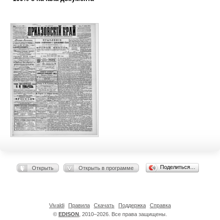
Поделиться…
Открыть
Открыть в программе
Vivaldi
Правила
Скачать
Поддержка
Справка
©
EDISON
, 2010–2026. Все права защищены.