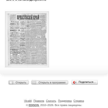
Поделиться…
Открыть
Открыть в программе
Vivaldi
Правила
Скачать
Поддержка
Справка
©
EDISON
, 2010–2026. Все права защищены.