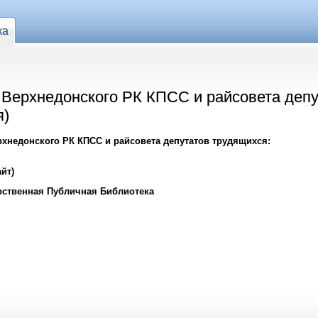
ка
 Верхнедонского РК КПСС и райсовета депу
я)
хнедонского РК КПСС и райсовета депутатов трудящихся:
йт)
рственная Публичная Библиотека