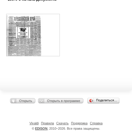
Поделиться…
Открыть
Открыть в программе
Vivaldi
Правила
Скачать
Поддержка
Справка
©
EDISON
, 2010–2026. Все права защищены.