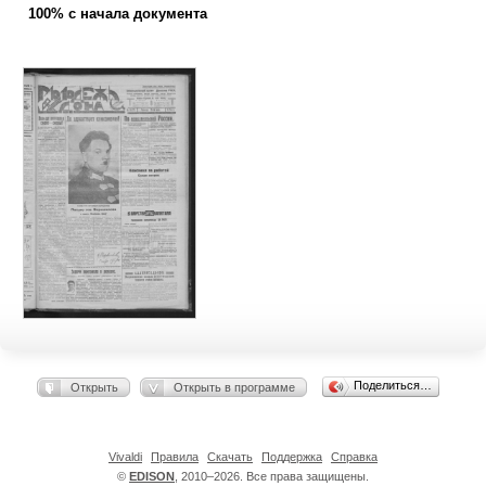
100% с начала документа
Поделиться…
Открыть
Открыть в программе
Vivaldi
Правила
Скачать
Поддержка
Справка
©
EDISON
, 2010–2026. Все права защищены.