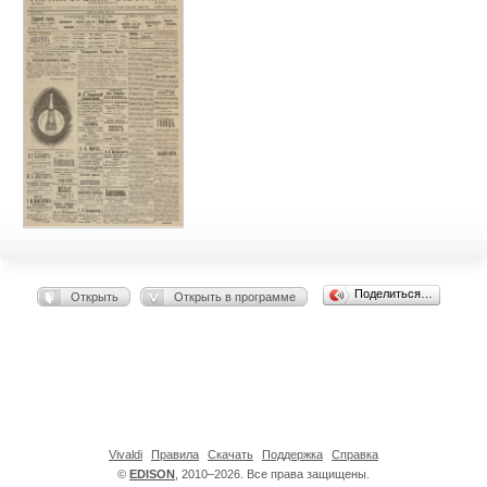
Поделиться…
Открыть
Открыть в программе
Vivaldi
Правила
Скачать
Поддержка
Справка
©
EDISON
, 2010–2026. Все права защищены.