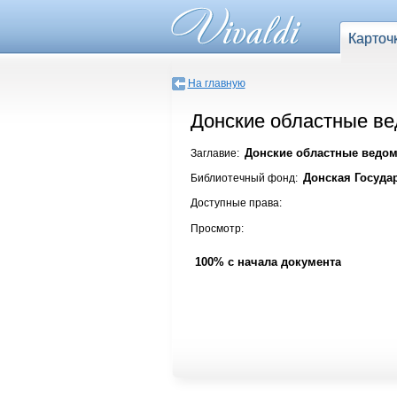
Карточ
На главную
Донские областные вед
Донские областные ведомо
Заглавие:
Донская Госуда
Библиотечный фонд:
Доступные права:
Просмотр:
100% с начала документа