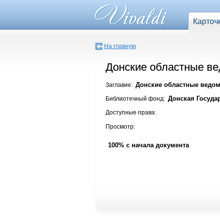
Карточ
На главную
Донские областные вед
Донские областные ведомо
Заглавие:
Донская Госуда
Библиотечный фонд:
Доступные права:
Просмотр:
100% с начала документа