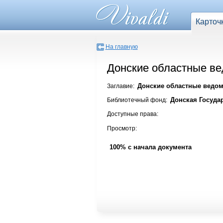
Карточ
На главную
Донские областные вед
Донские областные ведомос
Заглавие:
Донская Госуда
Библиотечный фонд:
Доступные права:
Просмотр:
100% с начала документа