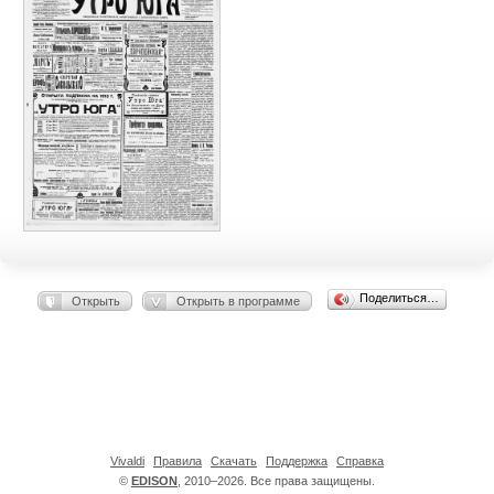
Поделиться…
Открыть
Открыть в программе
Vivaldi
Правила
Скачать
Поддержка
Справка
©
EDISON
, 2010–2026. Все права защищены.