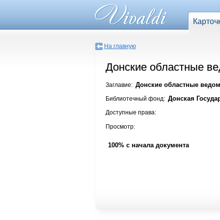
Карточ
На главную
Донские областные вед
Донские областные ведомос
Заглавие:
Донская Госуда
Библиотечный фонд:
Доступные права:
Просмотр:
100% с начала документа