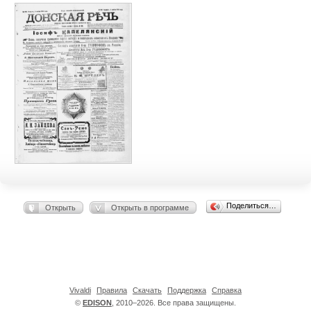
Поделиться…
Открыть
Открыть в программе
Vivaldi
Правила
Скачать
Поддержка
Справка
©
EDISON
, 2010–2026. Все права защищены.