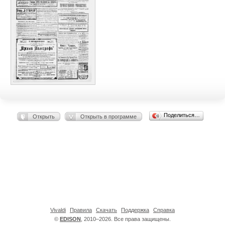
Поделиться…
Открыть
Открыть в программе
Vivaldi
Правила
Скачать
Поддержка
Справка
©
EDISON
, 2010–2026. Все права защищены.