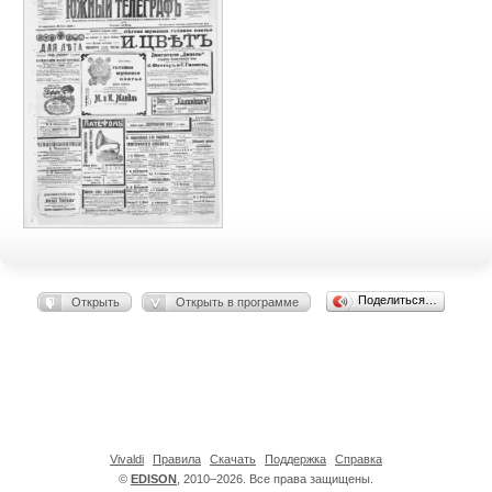
Поделиться…
Открыть
Открыть в программе
Vivaldi
Правила
Скачать
Поддержка
Справка
©
EDISON
, 2010–2026. Все права защищены.