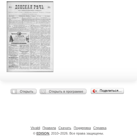
Поделиться…
Открыть
Открыть в программе
Vivaldi
Правила
Скачать
Поддержка
Справка
©
EDISON
, 2010–2026. Все права защищены.