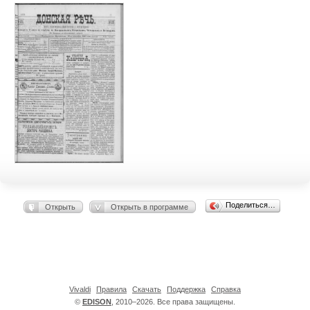
Поделиться…
Открыть
Открыть в программе
Vivaldi
Правила
Скачать
Поддержка
Справка
©
EDISON
, 2010–2026. Все права защищены.