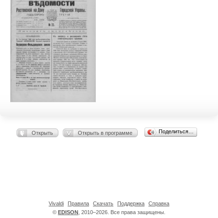
Поделиться…
Открыть
Открыть в программе
Vivaldi
Правила
Скачать
Поддержка
Справка
©
EDISON
, 2010–2026. Все права защищены.