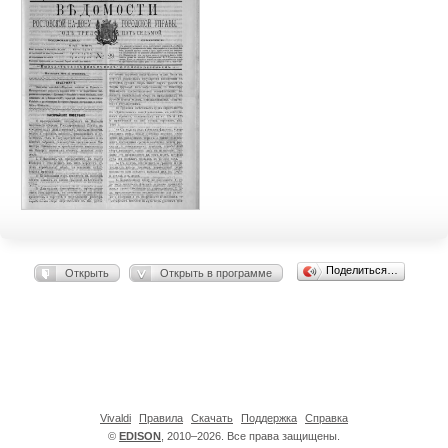
Поделиться…
Открыть
Открыть в программе
Vivaldi
Правила
Скачать
Поддержка
Справка
©
EDISON
, 2010–2026. Все права защищены.