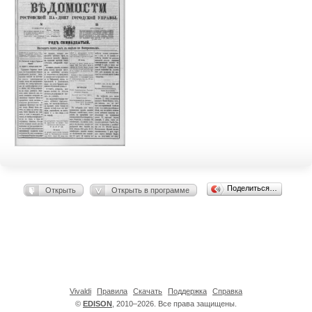
Поделиться…
Открыть
Открыть в программе
Vivaldi
Правила
Скачать
Поддержка
Справка
©
EDISON
, 2010–2026. Все права защищены.