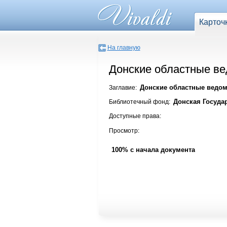
Карточ
На главную
Донские областные вед
Донские областные ведомо
Заглавие:
Донская Госуда
Библиотечный фонд:
Доступные права:
Просмотр:
100% с начала документа