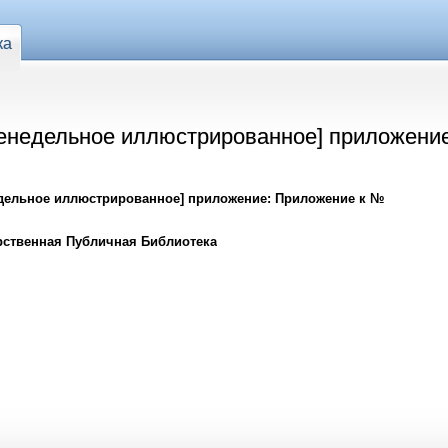
ка
женедельное иллюстрированное] приложени
едельное иллюстрированное] приложение: Приложение к №
рственная Публичная Библиотека