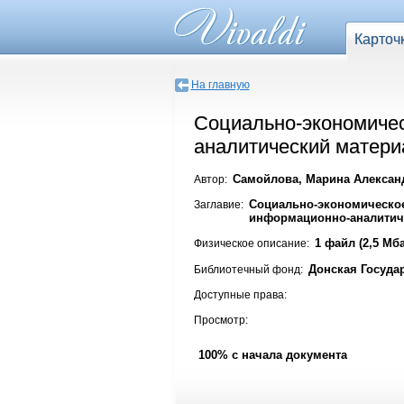
Карточ
На главную
Социально-экономичес
аналитический материал
Самойлова, Марина Александ
Автор:
Социально-экономическое
Заглавие:
информационно-аналитичес
1 файл (2,5 Мба
Физическое описание:
Донская Госуда
Библиотечный фонд:
Доступные права:
Просмотр:
100% с начала документа