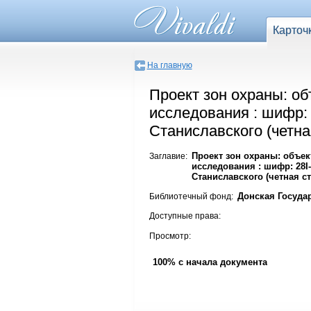
Карточ
На главную
Проект зон охраны: об
исследования : шифр: 2
Станиславского (четна
Проект зон охраны: объек
Заглавие:
исследования : шифр: 28I-I
Станиславского (четная с
Донская Госуда
Библиотечный фонд:
Доступные права:
Просмотр:
100% с начала документа