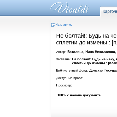
Карточ
На главную
Не болтай!: Будь на ч
сплетни до измены : [п
Ватолина, Нина Николаевна,
Автор:
Не болтай!: Будь на чеку,
Заглавие:
сплетни до измены : [плак
Донская Госуда
Библиотечный фонд:
Доступные права:
Просмотр:
100% с начала документа