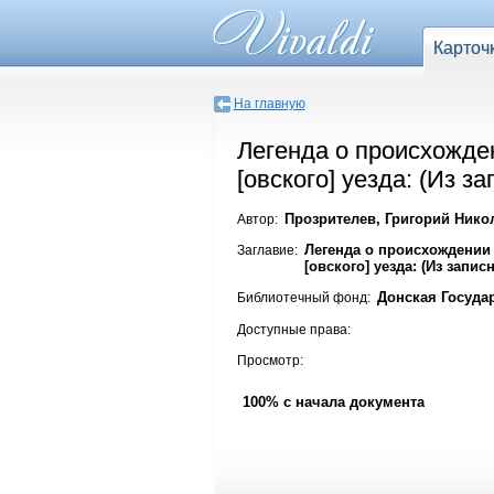
Карточ
На главную
Легенда о происхожден
[овского] уезда: (Из з
Прозрителев, Григорий Нико
Автор:
Легенда о происхождении 
Заглавие:
[овского] уезда: (Из запис
Донская Госуда
Библиотечный фонд:
Доступные права:
Просмотр:
100% с начала документа