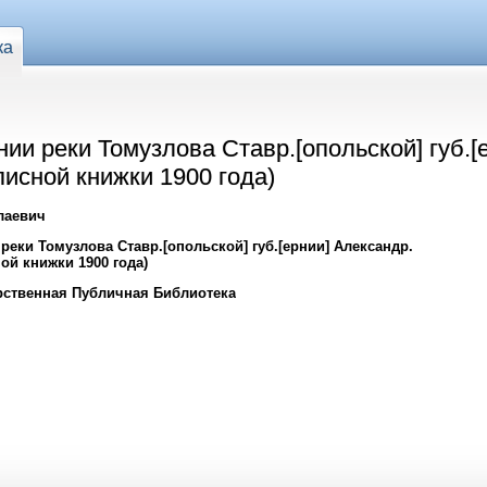
ка
ии реки Томузлова Ставр.[опольской] губ.[
аписной книжки 1900 года)
лаевич
реки Томузлова Ставр.[опольской] губ.[ернии] Александр.
ной книжки 1900 года)
рственная Публичная Библиотека