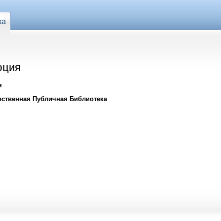
ка
юция
я
рственная Публичная Библиотека