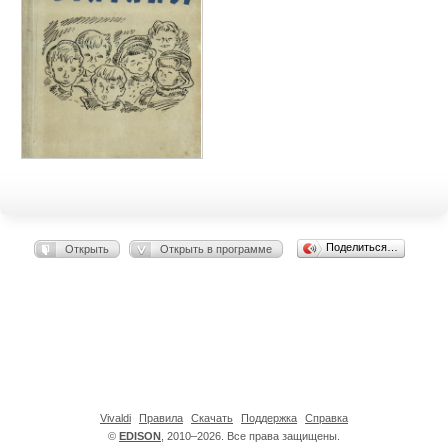
Поделиться…
Открыть
Открыть в программе
Vivaldi
Правила
Скачать
Поддержка
Справка
©
EDISON
, 2010–2026. Все права защищены.