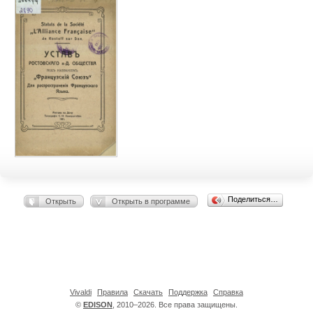
Поделиться…
Открыть
Открыть в программе
Vivaldi
Правила
Скачать
Поддержка
Справка
©
EDISON
, 2010–2026. Все права защищены.