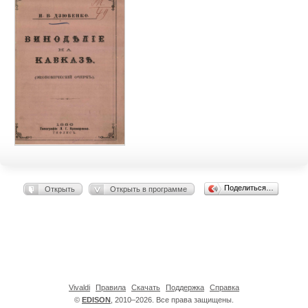
Поделиться…
Открыть
Открыть в программе
Vivaldi
Правила
Скачать
Поддержка
Справка
©
EDISON
, 2010–2026. Все права защищены.