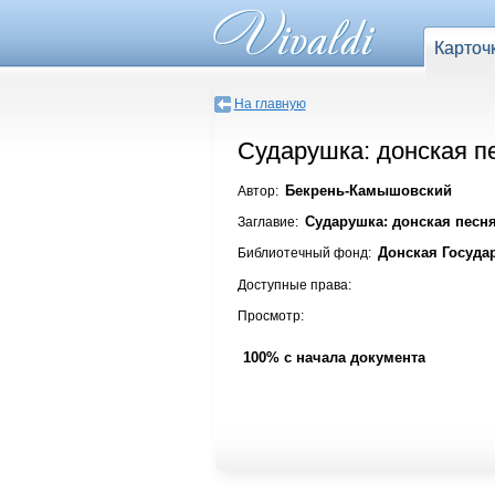
Карточ
На главную
Сударушка: донская п
Бекрень-Камышовский
Автор:
Сударушка: донская песн
Заглавие:
Донская Госуда
Библиотечный фонд:
Доступные права:
Просмотр:
100% с начала документа