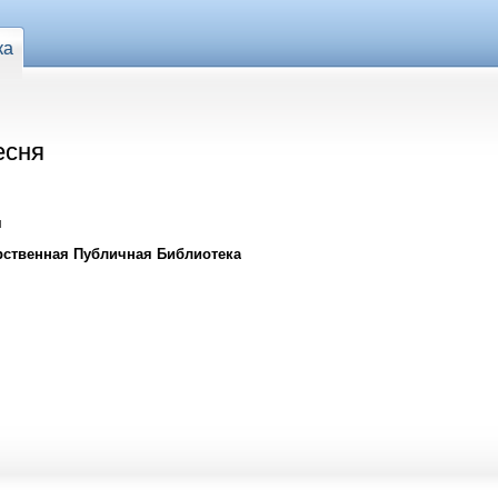
ка
есня
я
рственная Публичная Библиотека