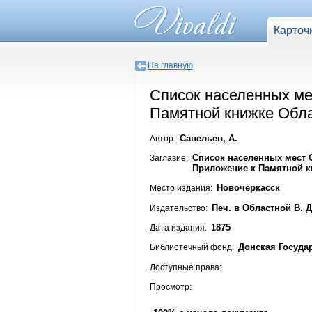
Карточ
На главную
Список населенных ме
Памятной книжке Облас
Савельев, А.
Автор:
Список населенных мест О
Заглавие:
Приложение к Памятной кн
Новочеркасск
Место издания:
Печ. в Областной В. 
Издательство:
1875
Дата издания:
Донская Госуда
Библиотечный фонд:
Доступные права:
Просмотр: