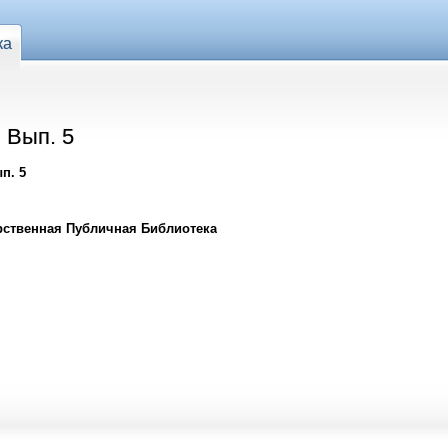
ка
 Вып. 5
п. 5
рственная Публичная Библиотека