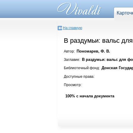
Карточ
На главную
В раздумьи: вальс дл
Пономарев, Ф. В.
Автор:
В раздумьи: вальс для ф
Заглавие:
Донская Госуда
Библиотечный фонд:
Доступные права:
Просмотр:
100% с начала документа