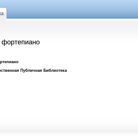
ка
я фортепиано
ортепиано
рственная Публичная Библиотека