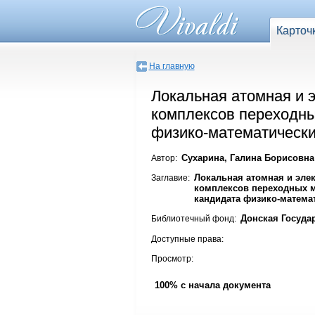
Карточ
На главную
Локальная атомная и 
комплексов переходны
физико-математических
Сухарина, Галина Борисовна
Автор:
Локальная атомная и эле
Заглавие:
комплексов переходных м
кандидата физико-математ
Донская Госуда
Библиотечный фонд:
Доступные права:
Просмотр:
100% с начала документа