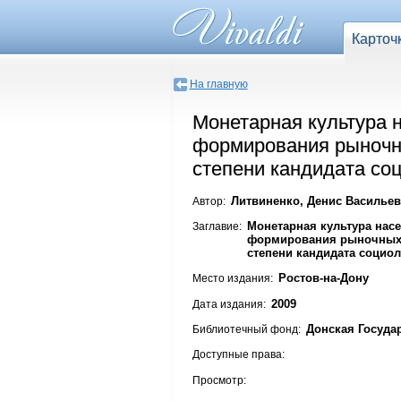
Карточ
На главную
Монетарная культура 
формирования рыночны
степени кандидата соц
Литвиненко, Денис Василье
Автор:
Монетарная культура нас
Заглавие:
формирования рыночных о
степени кандидата социоло
Ростов-на-Дону
Место издания:
2009
Дата издания:
Донская Госуда
Библиотечный фонд:
Доступные права:
Просмотр: