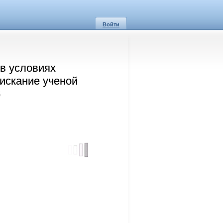
Войти
в условиях
искание ученой
6