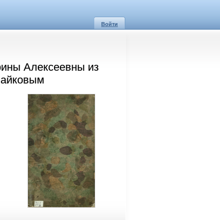
Войти
рины Алексеевны из
Майковым