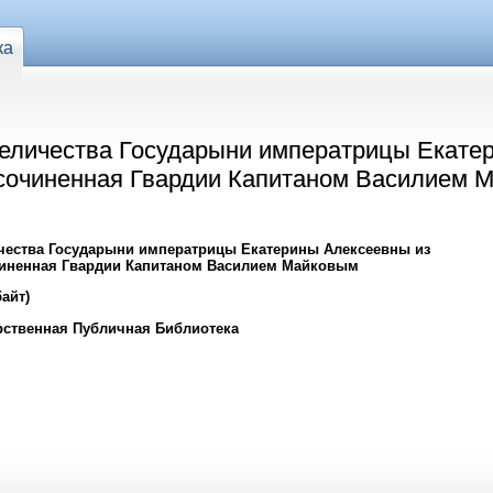
ка
еличества Государыни императрицы Екате
 сочиненная Гвардии Капитаном Василием 
чества Государыни императрицы Екатерины Алексеевны из
чиненная Гвардии Капитаном Василием Майковым
айт)
рственная Публичная Библиотека