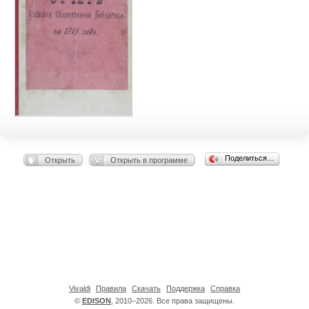
Поделиться…
Открыть
Открыть в программе
Vivaldi
Правила
Скачать
Поддержка
Справка
©
EDISON
, 2010–2026. Все права защищены.