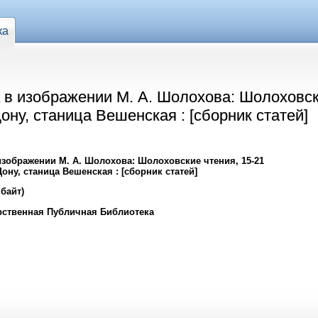
ка
 в изобpажении М. А. Шолохова: Шолоховск
ону, станица Вешенская : [сборник статей]
зобpажении М. А. Шолохова: Шолоховские чтения, 15-21
Дону, станица Вешенская : [сборник статей]
Мбайт)
рственная Публичная Библиотека